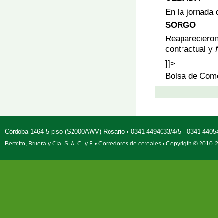
En la jornada 
SORGO
Reaparecieron 
contractual y
f
]]>
Bolsa de Come
Córdoba 1464 5 piso (S2000AWV) Rosario • 0341 4494033/4/5 - 0341 4405
Bertotto, Bruera y Cía. S. A. C. y F. • Corredores de cereales • Copyrigth © 201