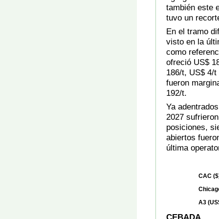
también este e
tuvo un recort
En el tramo di
visto en la úl
como referenci
ofreció US$ 18
186/t, US$ 4/t
fueron margin
192/t.
Ya adentrados 
2027 sufrieron
posiciones, sie
abiertos fuero
última operato
CAC ($
Chicag
A3 (US$
CEBADA