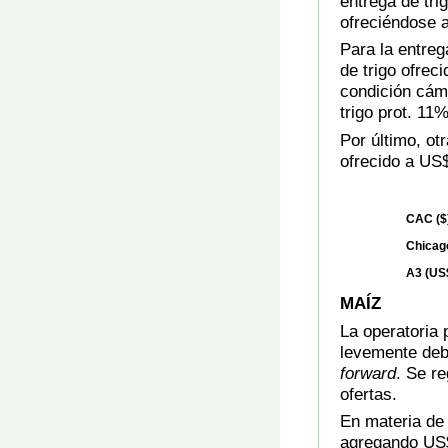
entrega de tri
ofreciéndose 
Para la entre
de trigo ofrec
condición cáma
trigo prot. 11
Por último, ot
ofrecido a US$
CAC ($
Chicag
A3 (US$
MAÍZ
La operatoria
levemente debi
forward
. Se r
ofertas.
En materia de 
agregando US$ 