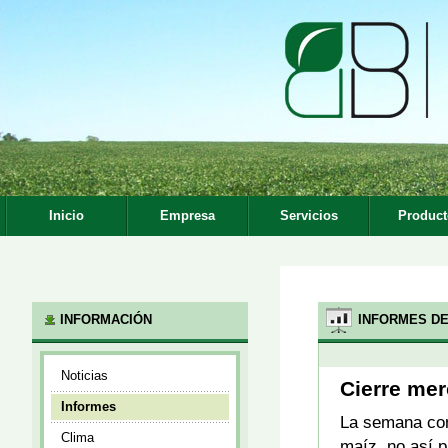
Inicio
Empresa
Servicios
Product
INFORMACIÓN
INFORMES DE
Noticias
Cierre me
Informes
La semana comi
Clima
maíz, no así p